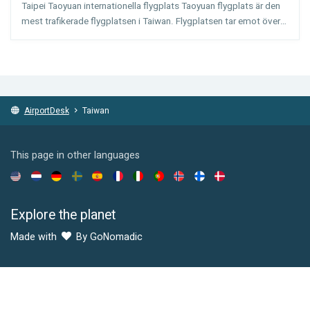
Taipei Taoyuan internationella flygplats Taoyuan flygplats är den
mest trafikerade flygplatsen i Taiwan. Flygplatsen tar emot över
25 miljoner passagerare varje år. Den andra, mindre flygplatsen i
den taiwanesiska huvudstaden, Songshan f...
AirportDesk
Taiwan
This page in other languages
Explore the planet
Made with
By GoNomadic