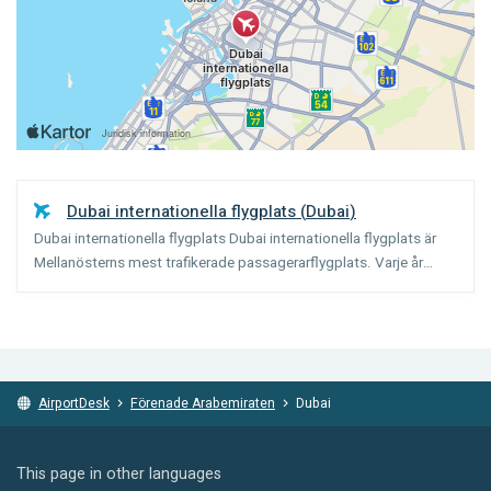
Dubai internationella flygplats
(
Dubai
)
Dubai internationella flygplats Dubai internationella flygplats är
Mellanösterns mest trafikerade passagerarflygplats. Varje år
hanterar Dubai ungefär 38 miljoner passagerare. För många
resenärer till Mellanöstern och Afrika är Dubai en ...
AirportDesk
Förenade Arabemiraten
Dubai
This page in other languages