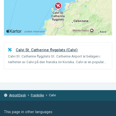
Calvi St. Catherine flygplats
(
Calvi
)
Calvi St. Catherine flygplats St. Catherine Airport är belägen i
närheten av Calvi på den franska ön Korsika. Calvi är en populär
utgångspunkt för vandringsleden GR 20 som går rakt genom ön.
Calvi är en av Korsikas minsta flygplatser. De...
AirportDesk
Frankrike
Calvi
This page in other languages