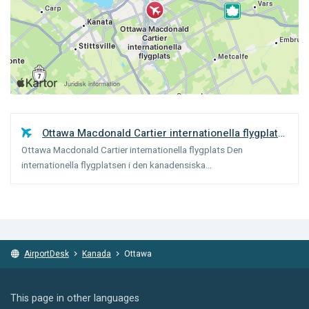
Ottawa Macdonald Cartier internationella flygplats
Ottawa Macdonald Cartier internationella flygplats Den
(
Ottawa
)
internationella flygplatsen i den kanadensiska
huvudstaden Ottawa (på franska: Aéroport international
Macdonald-Cartier) är uppkallad efter två kanadensiska
statsöverhuvuden. Flygpla...
AirportDesk
Kanada
Ottawa
This page in other languages