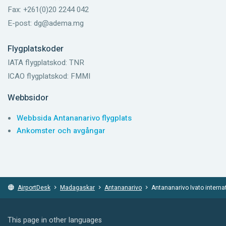
Fax: +261(0)20 2244 042
E-post: dg@adema.mg
Flygplatskoder
IATA flygplatskod: TNR
ICAO flygplatskod: FMMI
Webbsidor
Webbsida Antananarivo flygplats
Ankomster och avgångar
AirportDesk
Madagaskar
Antananarivo
Antananarivo Ivato internat
This page in other languages