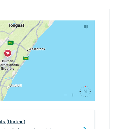
ats
(
Durban
)