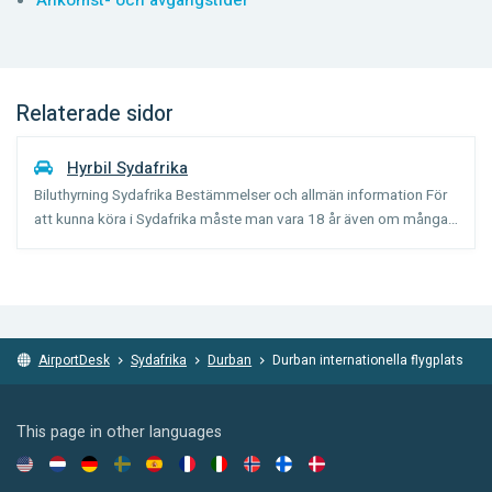
Ankomst- och avgångstider
Relaterade sidor
Hyrbil Sydafrika
Biluthyrning Sydafrika Bestämmelser och allmän information För
att kunna köra i Sydafrika måste man vara 18 år även om många
biluthyrningsföretag har en minimiålder på 25 år (23 års ålder
samt 2 års erfarenhet). Det är vänstertrafik i Sy...
AirportDesk
Sydafrika
Durban
Durban internationella flygplats
This page in other languages