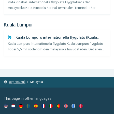
Kota Kinabalu internationella flygplats Flygplatsen i den
Kinabalu
)
malaysiska Kota Kinabalu har två terminaler. Terminal 1 har
nyligen renoverats och utvidgats och hanterar både
inrikesflygningar och internationella flygningar. Terminal 2 ligger
Kuala Lumpur
...
Kuala Lumpurs internationella flygplats
(
Kuala
Kuala Lumpurs internationella flygplats Kuala Lumpurs flygplats
Lumpur
)
ligger 5,5 mil söder om den malaysiska huvudstaden. Det är en
mycket modern flygplats med två terminaler (huvudterminal och
satellitterminal) som är anslutna via ett automat...
AirportDesk
Malaysia
This page in other languages