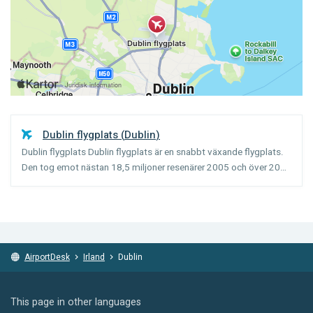
Dublin flygplats
(
Dublin
)
Dublin flygplats Dublin flygplats är en snabbt växande flygplats.
Den tog emot nästan 18,5 miljoner resenärer 2005 och över 20
miljoner 2006. Denna tillökning har skett samtidigt som den
ekonomiska tillväxten på Irland sedan början av 90...
AirportDesk
Irland
Dublin
This page in other languages