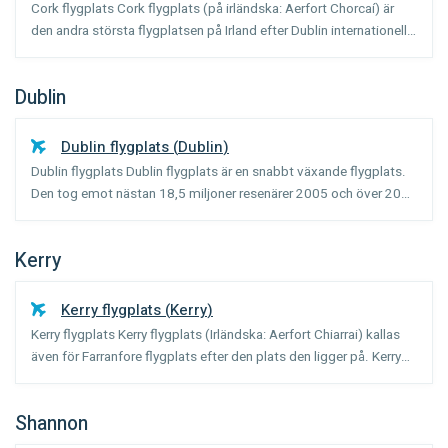
Cork flygplats Cork flygplats (på irländska: Aerfort Chorcaí) är
den andra största flygplatsen på Irland efter Dublin internationella
flygplats. 2006 öppnades en ny ytterst modern terminal.
Flygplatsen är nu bättre utrustad för att ta em...
Dublin
Dublin flygplats
(
Dublin
)
Dublin flygplats Dublin flygplats är en snabbt växande flygplats.
Den tog emot nästan 18,5 miljoner resenärer 2005 och över 20
miljoner 2006. Denna tillökning har skett samtidigt som den
ekonomiska tillväxten på Irland sedan början av 90...
Kerry
Kerry flygplats
(
Kerry
)
Kerry flygplats Kerry flygplats (Irländska: Aerfort Chiarrai) kallas
även för Farranfore flygplats efter den plats den ligger på. Kerry
flygplats är en bra utgångspunkt för att besöka den sydvästra
delen av Irland. Flygplatsen är belägen...
Shannon