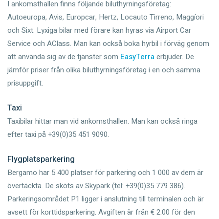
I ankomsthallen finns följande biluthyrningsföretag:
Autoeuropa, Avis, Europcar, Hertz, Locauto Tirreno, Maggíori
och Sixt. Lyxiga bilar med förare kan hyras via Airport Car
Service och AClass. Man kan också boka hyrbil i förväg genom
att använda sig av de tjänster som
EasyTerra
erbjuder. De
jämför priser från olika biluthyrningsföretag i en och samma
prisuppgift.
Taxi
Taxibilar hittar man vid ankomsthallen. Man kan också ringa
efter taxi på +39(0)35 451 9090.
Flygplatsparkering
Bergamo har 5 400 platser för parkering och 1 000 av dem är
övertäckta. De sköts av Skypark (tel: +39(0)35 779 386).
Parkeringsområdet P1 ligger i anslutning till terminalen och är
avsett för korttidsparkering. Avgiften är från € 2.00 för den