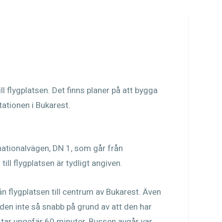
ll flygplatsen. Det finns planer på att bygga
tationen i Bukarest.
 nationalvägen, DN 1, som går från
till flygplatsen är tydligt angiven.
ån flygplatsen till centrum av Bukarest. Även
den inte så snabb på grund av att den har
 tar ungefär 60 minuter. Bussen avgår var