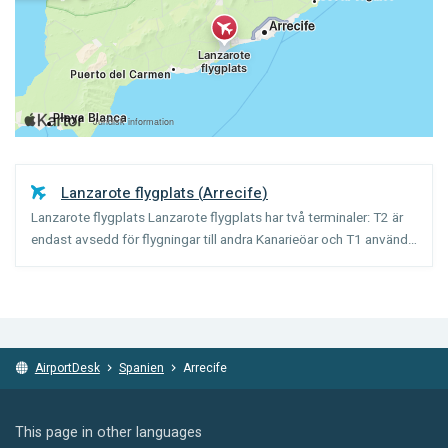
Lanzarote flygplats
(
Arrecife
)
Lanzarote flygplats Lanzarote flygplats har två terminaler: T2 är
endast avsedd för flygningar till andra Kanarieöar och T1 används
till alla andra flygningar. Flygplatsen tar emot ungefär 5,5 miljoner
passagerare varje år. De flesta av ...
AirportDesk
Spanien
Arrecife
This page in other languages