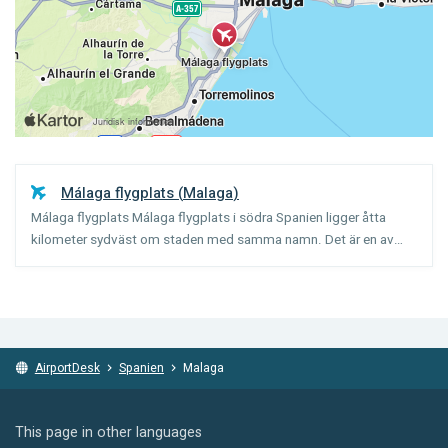
Málaga flygplats
(
Malaga
)
Málaga flygplats Málaga flygplats i södra Spanien ligger åtta
kilometer sydväst om staden med samma namn. Det är en av
Spaniens äldsta flygplatser. 1919 letade spanska flygpionjärer
efter en lämplig plats för att anlägga en flygplats. De...
AirportDesk
Spanien
Malaga
This page in other languages