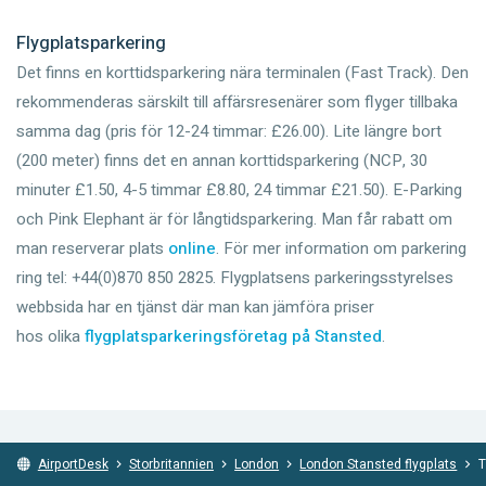
Flygplatsparkering
Det finns en korttidsparkering nära terminalen (Fast Track). Den
rekommenderas särskilt till affärsresenärer som flyger tillbaka
samma dag (pris för 12-24 timmar: £26.00). Lite längre bort
(200 meter) finns det en annan korttidsparkering (NCP, 30
minuter £1.50, 4-5 timmar £8.80, 24 timmar £21.50). E-Parking
och Pink Elephant är för långtidsparkering. Man får rabatt om
man reserverar plats
online
. För mer information om parkering
ring tel: +44(0)870 850 2825. Flygplatsens parkeringsstyrelses
webbsida har en tjänst där man kan jämföra priser
hos olika
flygplatsparkeringsföretag på Stansted
.
AirportDesk
Storbritannien
London
London Stansted flygplats
T