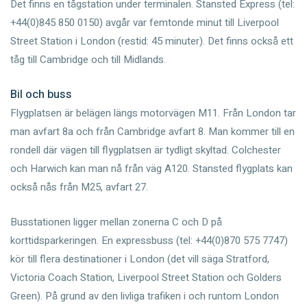
Det finns en tågstation under terminalen. Stansted Express (tel:
+44(0)845 850 0150) avgår var femtonde minut till Liverpool
Street Station i London (restid: 45 minuter). Det finns också ett
tåg till Cambridge och till Midlands.
Bil och buss
Flygplatsen är belägen längs motorvägen M11. Från London tar
man avfart 8a och från Cambridge avfart 8. Man kommer till en
rondell där vägen till flygplatsen är tydligt skyltad. Colchester
och Harwich kan man nå från väg A120. Stansted flygplats kan
också nås från M25, avfart 27.
Busstationen ligger mellan zonerna C och D på
korttidsparkeringen. En expressbuss (tel: +44(0)870 575 7747)
kör till flera destinationer i London (det vill säga Stratford,
Victoria Coach Station, Liverpool Street Station och Golders
Green). På grund av den livliga trafiken i och runtom London