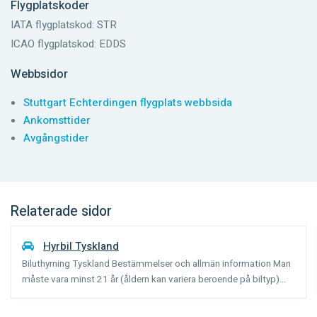
Flygplatskoder
IATA flygplatskod: STR
ICAO flygplatskod: EDDS
Webbsidor
Stuttgart Echterdingen flygplats webbsida
Ankomsttider
Avgångstider
Relaterade sidor
Hyrbil Tyskland
Biluthyrning Tyskland Bestämmelser och allmän information Man
måste vara minst 21 år (åldern kan variera beroende på biltyp)
och ha haft körkort i 1-3 år beroende på vilken biltyp man bokat.
Förare under 25 år kan eventuellt få betala en...