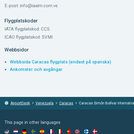
E-post: info@iaaim.com.ve
Flygplatskoder
IATA flygplatskod: CCS
ICAO flygplatskod: SVMI
Webbsidor
Webbsida Caracas flygplats (endast på spanska)
Ankomster och avgångar
AirportDesk
Venezuela
Caracas
Caracas Simón Bolívar internation
This page in other languages