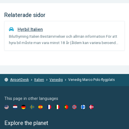
Relaterade sidor
Hyrbil Italien
Biluthyrning Italien Bestämmelser och allmän information För att
hyra bil måste man vara minst 18 år (åldern kan variera beroende
på biltyp) och ha haft körkort i 1 år. Förare under 25 år kan
eventuellt få betala en tilläggsavgift för un...
AirportDesk
Italien
Venedig
Venedig Marco Polo flygplats
This page in other languages
Explore the planet