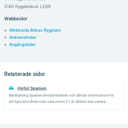
ICAO flygplatskod: LEBB
Webbsidor
Webbsida Bilbao flygplats
Ankomsttider
Avgångstider
Relaterade sidor
Hyrbil Spanien
Biluthyrning Spanien Bestämmelser och allmän information För
att hyra bil måste man vara minst 21 år (åldern kan variera
beroende på biltyp) och ha haft körkort i 1 år. Förare under 25 år
kan eventuellt få betala en tilläggsavgift för un...