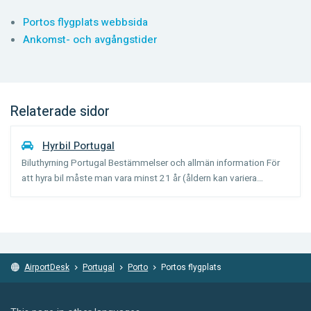
Portos flygplats webbsida
Ankomst- och avgångstider
Relaterade sidor
Hyrbil Portugal
Biluthyrning Portugal Bestämmelser och allmän information För
att hyra bil måste man vara minst 21 år (åldern kan variera
beroende på biltyp) och ha haft körkort i 1 år. Förare under 25 år
kan eventuellt få betala en tilläggsavgift för u...
AirportDesk
Portugal
Porto
Portos flygplats